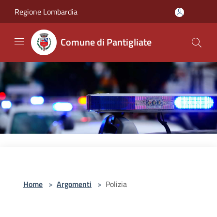
Salta al contenuto principale
Regione Lombardia
Comune di Pantigliate
Home
>
Argomenti
>
Polizia