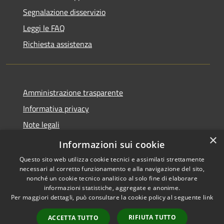
Segnalazione disservizio
Leggi le FAQ
Richiesta assistenza
Amministrazione trasparente
Informativa privacy
Note legali
×
Dichiarazione di accessibilità
Informazioni sui cookie
Questo sito web utilizza cookie tecnici e assimilati strettamente
necessari al corretto funzionamento e alla navigazione del sito,
nonché un cookie tecnico analitico al solo fine di elaborare
informazioni statistiche, aggregate e anonime.
RSS
Copyright © 2026 • Comune di
Per maggiori dettagli, può consultare la cookie policy al seguente
link
Accessibilità
Pantigliate • Powered by
Privacy
Municipium
Accesso
•
RIFIUTA TUTTO
ACCETTA TUTTO