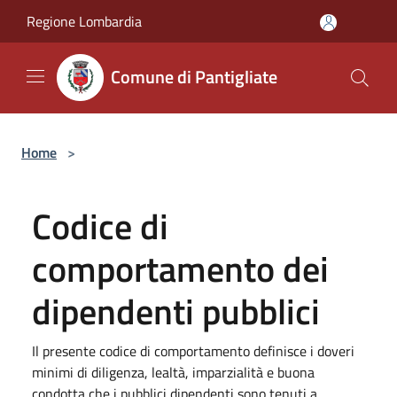
Salta al contenuto principale
Regione Lombardia
Comune di Pantigliate
Home
>
Codice di
comportamento dei
dipendenti pubblici
Il presente codice di comportamento definisce i doveri
minimi di diligenza, lealtà, imparzialità e buona
condotta che i pubblici dipendenti sono tenuti a