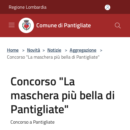
Salta al contenuto principale
Regione Lombardia
Comune di Pantigliate
Home
>
Novità
>
Notizie
>
Aggregazione
>
Concorso "La maschera più bella di Pantigliate"
Concorso "La
maschera più bella di
Pantigliate"
Concorso a Pantigliate