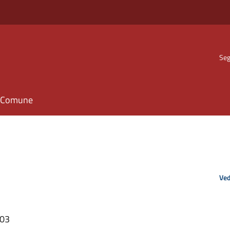
Seg
il Comune
Ved
:03