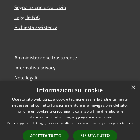
Segnalazione disservizio
Leggi le FAQ
Richiesta assistenza
Amministrazione trasparente
Informativa privacy
Note legali
×
Dichiarazione di accessibilità
Informazioni sui cookie
Questo sito web utilizza cookie tecnici e assimilati strettamente
necessari al corretto funzionamento e alla navigazione del sito,
nonché un cookie tecnico analitico al solo fine di elaborare
informazioni statistiche, aggregate e anonime.
RSS
Copyright © 2026 • Comune di
Per maggiori dettagli, può consultare la cookie policy al seguente
link
Accessibilità
Pantigliate • Powered by
Privacy
Municipium
Accesso
•
RIFIUTA TUTTO
ACCETTA TUTTO