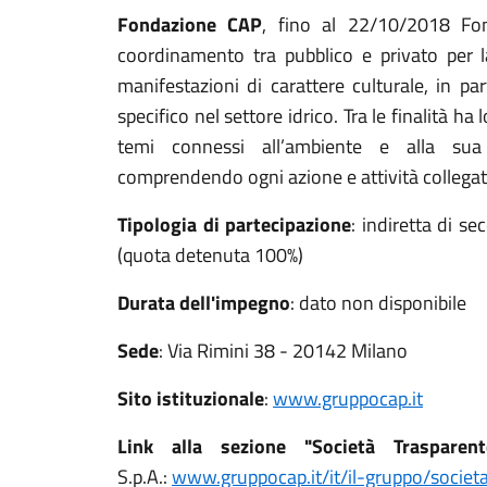
Fondazione CAP
, fino al 22/10/2018 Fon
coordinamento tra pubblico e privato per la 
manifestazioni di carattere culturale, in pa
specifico nel settore idrico. Tra le finalità h
temi connessi all’ambiente e alla sua s
comprendendo ogni azione e attività collegat
Tipologia di partecipazione
: indiretta di s
(quota detenuta 100%)
Durata dell'impegno
: dato non disponibile
Sede
: Via Rimini 38 - 20142 Milano
Sito istituzionale
:
www.gruppocap.it
Link alla sezione "Società Trasparent
S.p.A.:
www.gruppocap.it/it/il-gruppo/societ