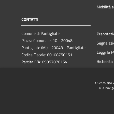
Mobilità e
CONTATTI
Comune di Pantigliate
Prenotaz
Piazza Comunale, 10 - 20048
Segnalazi
Pantigliate (MI) - 20048 - Pantigliate
Leggi le 
Codice Fiscale: 80108750151
Richiesta
Partita IVA: 09057070154
PEC:
comune.pantigliate@legalmail.it
Questo sito 
Centralino Unico: 02 9068861
alla navig