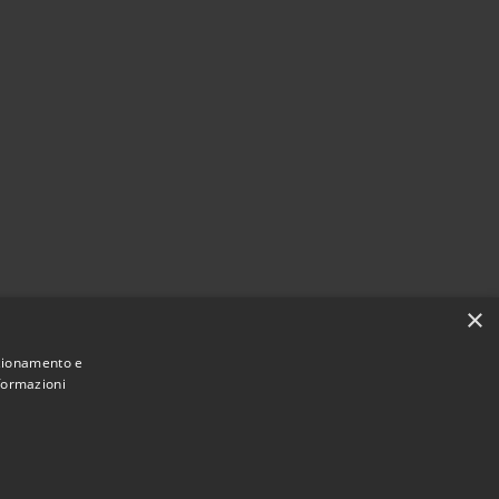
×
nzionamento e
nformazioni