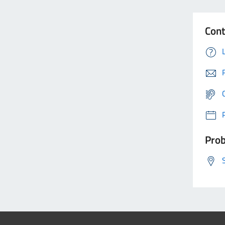
Cont
Prob