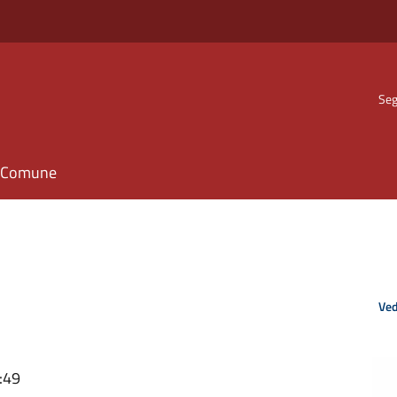
Seg
il Comune
Ved
:49