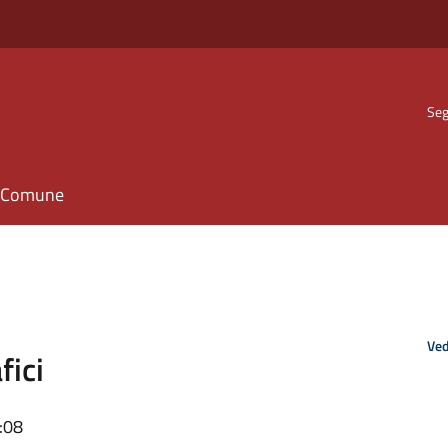
Seg
il Comune
Ved
fici
:08