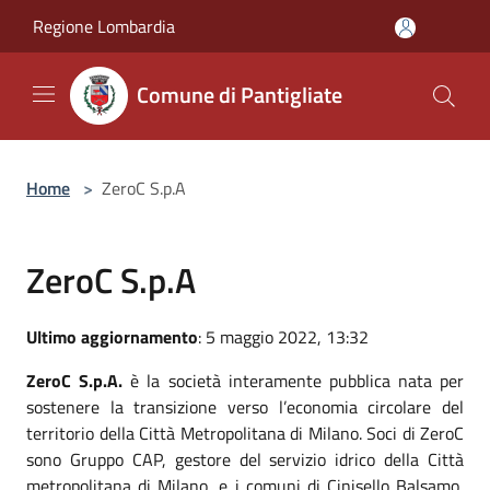
Salta al contenuto principale
Regione Lombardia
Comune di Pantigliate
Home
>
ZeroC S.p.A
ZeroC S.p.A
Ultimo aggiornamento
: 5 maggio 2022, 13:32
ZeroC S.p.A.
è la società interamente pubblica nata per
sostenere la transizione verso l’economia circolare del
territorio della Città Metropolitana di Milano. Soci di ZeroC
sono Gruppo CAP, gestore del servizio idrico della Città
metropolitana di Milano, e i comuni di Cinisello Balsamo,