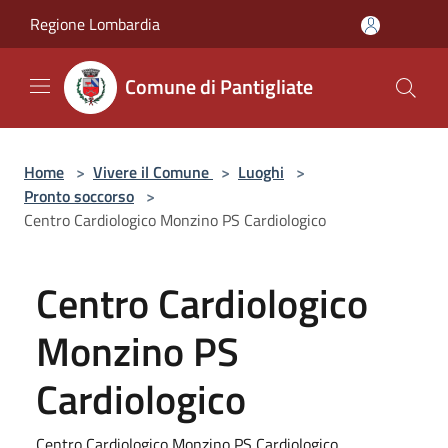
Salta al contenuto principale
Regione Lombardia
Comune di Pantigliate
Home
>
Vivere il Comune
>
Luoghi
>
Pronto soccorso
>
Centro Cardiologico Monzino PS Cardiologico
Centro Cardiologico
Monzino PS
Cardiologico
Centro Cardiologico Monzino PS Cardiologico