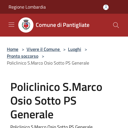
Salta al contenuto principale
Regione Lombardia
Comune di Pantigliate
Home
>
Vivere il Comune
>
Luoghi
>
Pronto soccorso
>
Policlinico S.Marco Osio Sotto PS Generale
Policlinico S.Marco
Osio Sotto PS
Generale
Policlinico S.Marco Osio Sotto PS Generale