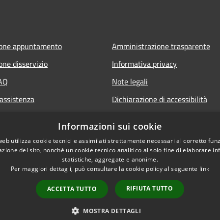
ione appuntamento
Amministrazione trasparente
one disservizio
Informativa privacy
FAQ
Note legali
 assistenza
Dichiarazione di accessibilità
Informazioni sui cookie
web utilizza cookie tecnici e assimilati strettamente necessari al corretto fu
azione del sito, nonché un cookie tecnico analitico al solo fine di elaborare i
statistiche, aggregate e anonime.
Per maggiori dettagli, può consultare la cookie policy al seguente
link
RIFIUTA TUTTO
ACCETTA TUTTO
l sito
Copyright © 2026 • Comune di P
MOSTRA DETTAGLI