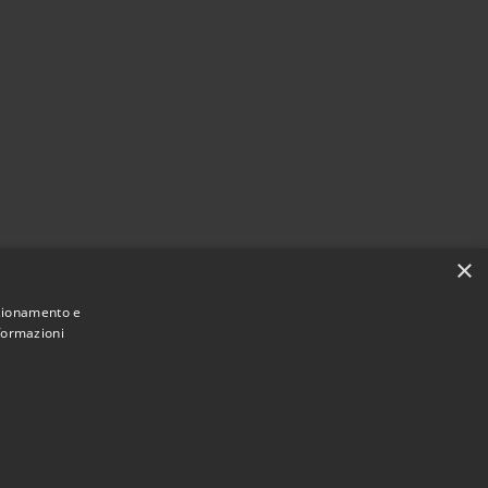
×
nzionamento e
nformazioni
Municipium
Accesso redazione
antigliate • Powered by
•