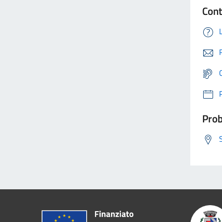
Cont
Prob