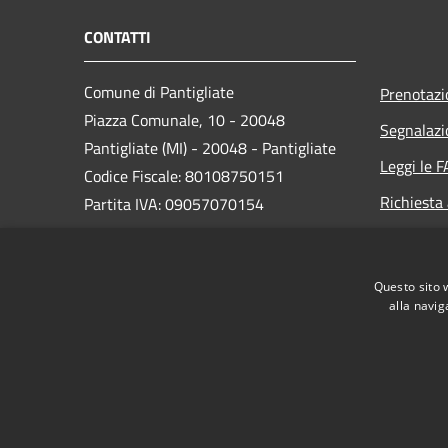
CONTATTI
Comune di Pantigliate
Prenotaz
Piazza Comunale, 10 - 20048
Segnalazi
Pantigliate (MI) - 20048 - Pantigliate
Leggi le 
Codice Fiscale: 80108750151
Richiesta
Partita IVA: 09057070154
PEC:
comune.pantigliate@legalmail.it
Questo sito 
Centralino Unico: 02 9068861
alla navig
RSS
Accessibilità
Privacy
Cookie
Mappa de