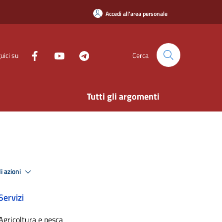
Accedi all'area personale
uici su
Cerca
Tutti gli argomenti
i azioni
Servizi
Agricoltura e pesca