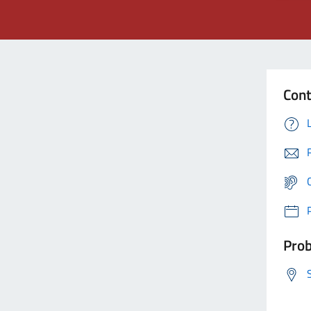
Cont
Prob