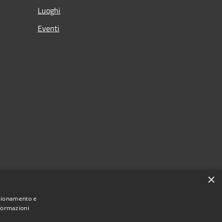
Luoghi
Eventi
×
nzionamento e
nformazioni