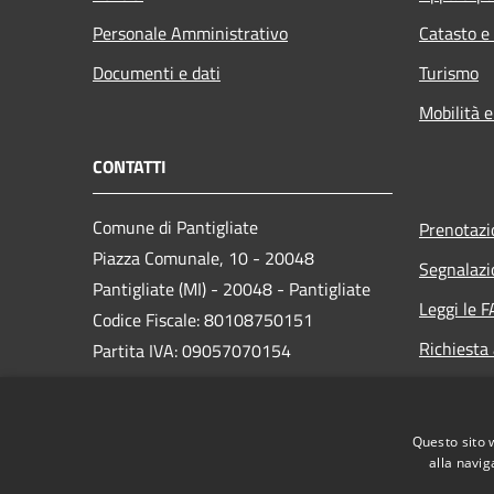
Personale Amministrativo
Catasto e
Documenti e dati
Turismo
Mobilità e
CONTATTI
Comune di Pantigliate
Prenotaz
Piazza Comunale, 10 - 20048
Segnalazi
Pantigliate (MI) - 20048 - Pantigliate
Leggi le 
Codice Fiscale: 80108750151
Richiesta
Partita IVA: 09057070154
PEC:
comune.pantigliate@legalmail.it
Questo sito 
Centralino Unico: 02 9068861
alla navig