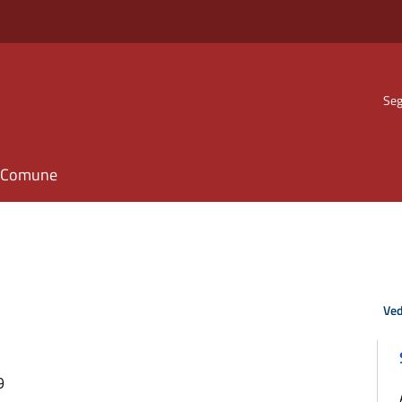
Seg
il Comune
Ved
9