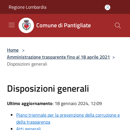
Salta al contenuto principale
Regione Lombardia
Comune di Pantigliate
Home
>
Amministrazione trasparente fino al 18 aprile 2021
>
Disposizioni generali
Disposizioni generali
Ultimo aggiornamento
: 18 gennaio 2024, 12:09
Piano triennale per la prevenzione della corruzione e
della trasparenza
Atti generali