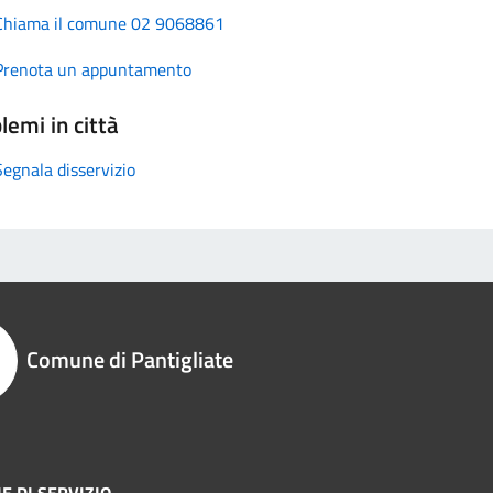
Chiama il comune 02 9068861
Prenota un appuntamento
lemi in città
Segnala disservizio
Comune di Pantigliate
E DI SERVIZIO