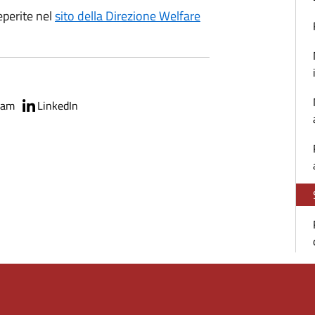
eperite nel
sito della Direzione Welfare
ram
LinkedIn